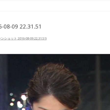
コ
ン
テ
ン
ツ
へ
ス
-09 22.31.51
キ
ッ
プ
ショット 2016-08-09 22.31.51
)