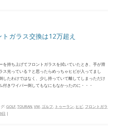
ントガラス交換は12万超え
ーを持ち上げてフロントガラスを拭いていたとき、手が滑
ラス光っている？と思ったらめっちゃヒビが入ってまし
倒したわけではなく、少し持っていて離してしまっただけ
ム付きワイパー倒してもなにもなかったのに・・・
タグ:
GOLF
,
TOURAN
,
VW
,
ゴルフ
,
トゥーラン
,
ヒビ
,
フロントガラ
19日
|