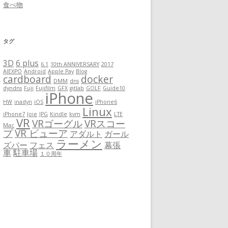
食べ物
タグ
3D
6 plus
6.1
10th ANNIVERSARY
2017
AIEXPO
Android
Apple Pay
Blog
cardboard
docker
DMM
dns
dyndns
Fuji
Fujifilm
GFX
gitlab
GOLF
Guide10
iPhone
HW
inadyn
iOS
iPhone6
Linux
iPhone7
Joie
JPG
Kindle
kvm
LTE
VR
VRゴーグル
VRスコー
Mac
プ
VR ビューア
アダルト
ガール
ラーメン
ズバー
フェス
幕張
車
駐車場
１０周年