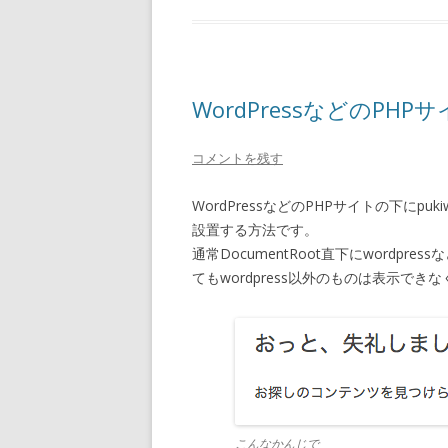
WordPressなどのPHPサ
コメントを残す
WordPressなどのPHPサイトの下にp
設置する方法です。
通常DocumentRoot直下にwordp
てもwordpress以外のものは表示でき
こんなかんじで