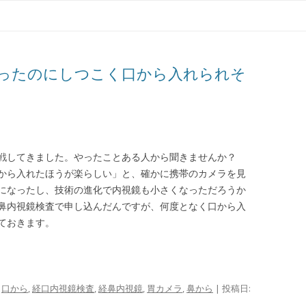
コ
ン
テ
ン
ツ
へ
ス
ったのにしつこく口から入れられそ
キ
ッ
プ
戦してきました。やったことある人から聞きませんか？
から入れたほうが楽らしい」と、確かに携帯のカメラを見
になったし、技術の進化で内視鏡も小さくなっただろうか
鼻内視鏡検査で申し込んだんですが、何度となく口から入
ておきます。
,
口から
,
経口内視鏡検査
,
経鼻内視鏡
,
胃カメラ
,
鼻から
| 投稿日: