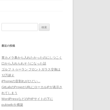
検
索:
最近の投稿
胃カメラ鼻から入れたかったのにしつこく
口から入れられそうになった話
ゴルフ トゥーラン フロントガラス交換は
12万超え
iPhoneの音割れがひどい…
GitLabのProject URLにローカルIPが表示さ
れてしまう
WordPressなどのPHPサイトの下に
pukiwikiを構築