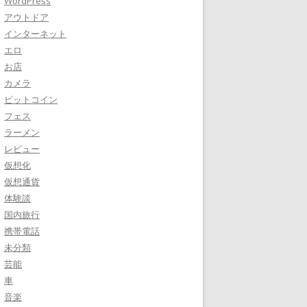
WordPress
アウトドア
インターネット
エロ
お店
カメラ
ビットコイン
フェス
ラーメン
レビュー
仮想化
仮想通貨
体験談
国内旅行
携帯電話
未分類
芸能
車
音楽