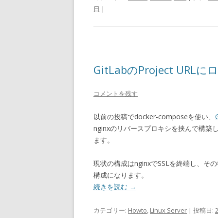
日
|
GitLabのProject 
コメントを残す
以前の投稿でdocker-composeを使い、
nginxのリバースプロキシを挟んで構
ます。
現状の構成はnginxでSSLを終端し、その
構成になります。
続きを読む
→
カテゴリー:
Howto
,
Linux Server
| 投稿日: