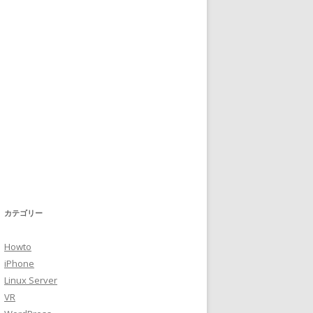
カテゴリー
Howto
iPhone
Linux Server
VR