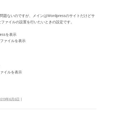
れば問題ないのですが、メインはWordpressのサイトだけどサ
静的なファイルの設置を行いたいときの設定です。
pressを表示
kiや静的ファイルを表示
示
や静的ファイルを表示
2019年6月6日
|