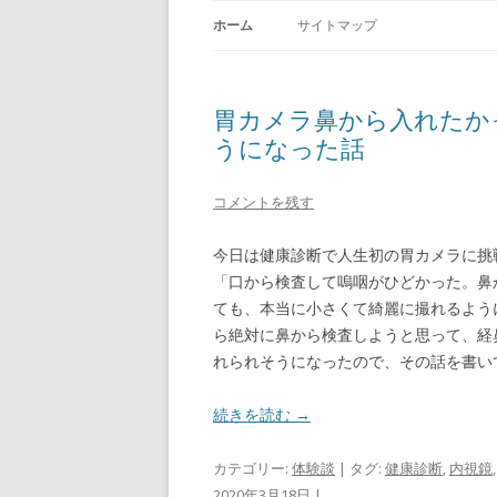
ホーム
サイトマップ
胃カメラ鼻から入れたか
うになった話
コメントを残す
今日は健康診断で人生初の胃カメラに挑
「口から検査して嗚咽がひどかった。鼻
ても、本当に小さくて綺麗に撮れるよう
ら絶対に鼻から検査しようと思って、経
れられそうになったので、その話を書い
続きを読む
→
カテゴリー:
体験談
| タグ:
健康診断
,
内視鏡
2020年3月18日
|