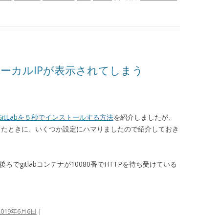
URLにローカルIPが表示されてしまう
GitLabを５秒でインストールする方法
を紹介しましたが、
築したときに、いくつか設定にハマりましたので紹介しておき
後ろでgitlabコンテナが10080番でHTTPを待ち受けている
2019年6月6日
|