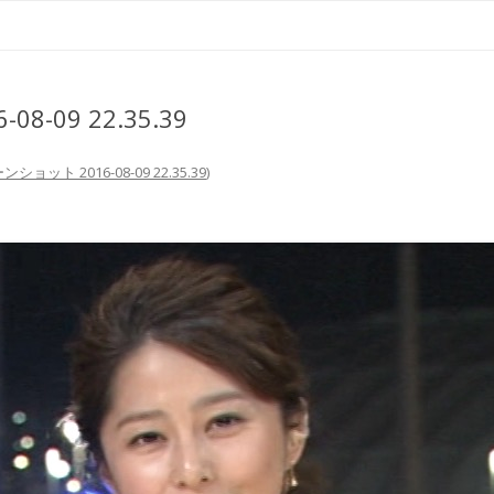
コ
ン
テ
ン
ツ
へ
ス
-09 22.35.39
キ
ッ
プ
ショット 2016-08-09 22.35.39
)