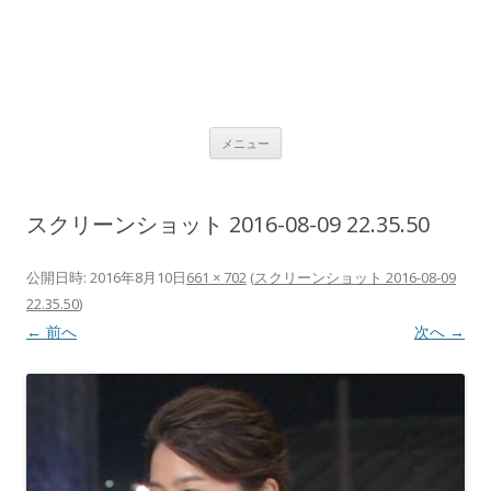
コ
メニュー
ン
テ
ン
ツ
へ
スクリーンショット 2016-08-09 22.35.50
ス
キ
ッ
プ
公開日時:
2016年8月10日
661 × 702
(
スクリーンショット 2016-08-09
22.35.50
)
← 前へ
次へ →