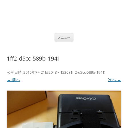
コ
メニュー
ン
テ
ン
ツ
へ
1ff2-d5cc-589b-1941
ス
キ
ッ
プ
公開日時:
2016年7月21日
2048 × 1536
(
1ff2-d5cc-589b-1941
)
← 前へ
次へ →