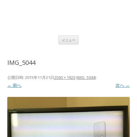
コ
メニュー
ン
テ
ン
ツ
へ
IMG_5044
ス
キ
ッ
プ
公開日時:
2015年11月21日
2560 × 1920
(
IMG_5044
)
← 前へ
次へ →