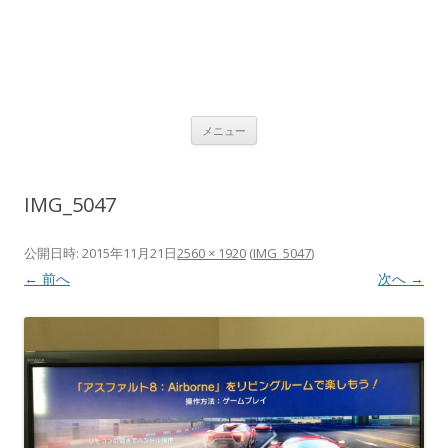
コ
メニュー
ン
テ
ン
ツ
へ
IMG_5047
ス
キ
ッ
プ
公開日時:
2015年11月21日
2560 × 1920
(
IMG_5047
)
← 前へ
次へ →