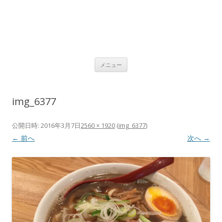
コ
メニュー
ン
テ
ン
ツ
へ
img_6377
ス
キ
ッ
プ
公開日時:
2016年3月7日
2560 × 1920
(
img_6377
)
← 前へ
次へ →