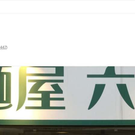
コ
ン
テ
ン
ツ
へ
ス
キ
ッ
プ
7447
)