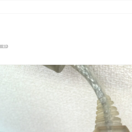
コ
ン
テ
ン
ツ
へ
ス
キ
ッ
プ
8810
)