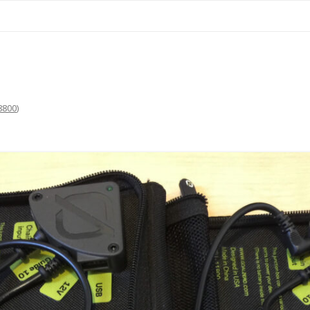
コ
ン
テ
ン
ツ
へ
ス
キ
ッ
プ
8800
)