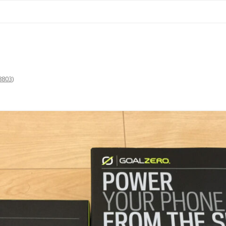
コ
ン
テ
ン
ツ
へ
ス
キ
ッ
プ
8803
)