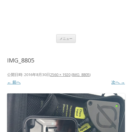
コ
メニュー
ン
テ
ン
ツ
へ
IMG_8805
ス
キ
ッ
プ
公開日時:
2016年8月30日
2560 × 1920
(
IMG_8805
)
← 前へ
次へ →