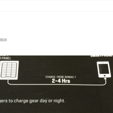
コ
ン
テ
ン
ツ
へ
ス
キ
ッ
プ
8804
)