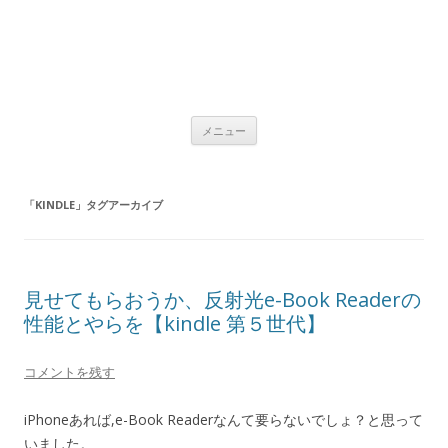
コ
メニュー
ン
テ
ン
ツ
へ
「
KINDLE
」タグアーカイブ
ス
キ
ッ
プ
見せてもらおうか、反射光e-Book Readerの
性能とやらを【kindle 第５世代】
コメントを残す
iPhoneあれば,e-Book Readerなんて要らないでしょ？と思って
いました。