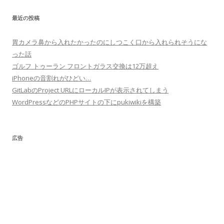
最近の投稿
胃カメラ鼻から入れたかったのにしつこく口から入れられそうにな
った話
ゴルフ トゥーラン フロントガラス交換は12万超え
iPhoneの音割れがひどい…
GitLabのProject URLにローカルIPが表示されてしまう
WordPressなどのPHPサイトの下にpukiwikiを構築
広告