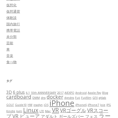
仮想化
仮想通貨
体験談
国内旅行
携帯電話
未分類
芸能
車
音楽
食べ物
タグ
3D
6 plus
6.1
10th ANNIVERSARY
2017
AIEXPO
Android
Apple Pay
Blog
cardboard
docker
DMM
dns
dyndns
Fuji
Fujifilm
GFX
gitlab
iPhone
GOLF
Guide10
HW
inadyn
iOS
iPhone6
iPhone7
Joie
JPG
Linux
VR
VRゴーグル
VRスコー
Kindle
kvm
LTE
Mac
ラー
プ
VR ビューア
アダルト
ガールズバー
フェス