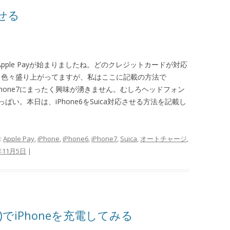
させる
Apple Payが始まりましたね。どのクレジットカードが対応
か、色々盛り上がってますが、私はここに記載の方法で
、iPhone7にまったく興味が湧きません。むしろヘッドフォン
い。本日は、iPhone6をSuica対応させる方法を記載し
:
Apple Pay
,
iPhone
,
iPhone6
,
iPhone7
,
Suica
,
オートチャージ
,
年11月5日
|
)でiPhoneを充電してみる