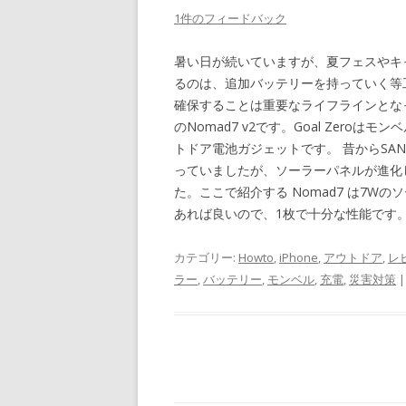
1件のフィードバック
暑い日が続いていますが、夏フェスやキ
るのは、追加バッテリーを持っていく等
確保することは重要なライフラインとなって
のNomad7 v2です。Goal Zer
トドア電池ガジェットです。
昔からSAN
っていましたが、ソーラーパネルが進化
た。ここで紹介する Nomad7 は7W
あれば良いので、1枚で十分な性能です
カテゴリー:
Howto
,
iPhone
,
アウトドア
,
レ
ラー
,
バッテリー
,
モンベル
,
充電
,
災害対策
|