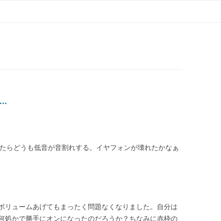
コ
ン
テ
ン
ツ
へ
ス
キ
ッ
プ
…
ていたらどうも低音が音割れする。イヤフォンが壊れたかなぁ
ボリュームあげてもまったく問題なくなりました。自分は
何処かで勝手にオンになったのだろうか？ちなみに赤枠の