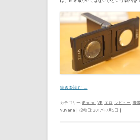
は、世界最小!?ではないかという製品を
続きを読む
→
カテゴリー:
iPhone
,
VR
,
エロ
,
レビュー
,
携
VuVana
| 投稿日:
2017年7月5日
|