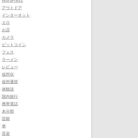
WordPress
アウトドア
インターネット
エロ
お店
カメラ
ビットコイン
フェス
ラーメン
レビュー
仮想化
仮想通貨
体験談
国内旅行
携帯電話
未分類
芸能
車
音楽