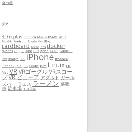
食べ物
タグ
3D
6 plus
6.1
10th ANNIVERSARY
2017
AIEXPO
Android
Apple Pay
Blog
cardboard
docker
DMM
dns
dyndns
Fuji
Fujifilm
GFX
gitlab
GOLF
Guide10
iPhone
HW
inadyn
iOS
iPhone6
Linux
iPhone7
Joie
JPG
Kindle
kvm
LTE
VR
VRゴーグル
VRスコー
Mac
プ
VR ビューア
アダルト
ガール
ラーメン
ズバー
フェス
幕張
車
駐車場
１０周年