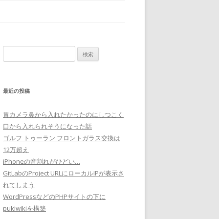
検
索:
最近の投稿
胃カメラ鼻から入れたかったのにしつこく
口から入れられそうになった話
ゴルフ トゥーラン フロントガラス交換は
12万超え
iPhoneの音割れがひどい…
GitLabのProject URLにローカルIPが表示さ
れてしまう
WordPressなどのPHPサイトの下に
pukiwikiを構築