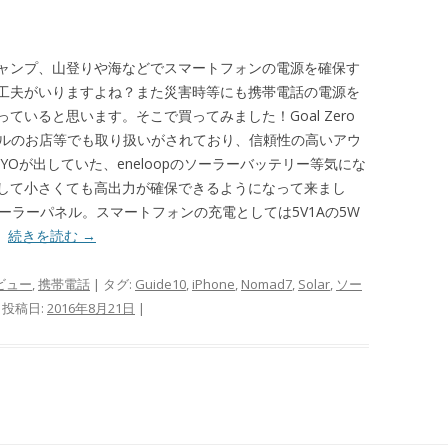
ャンプ、山登りや海などでスマートフォンの電源を確保す
工夫がいりますよね？また災害時等にも携帯電話の電源を
いると思います。そこで買ってみました！Goal Zero
oはモンベルのお店等でも取り扱いがされており、信頼性の高いアウ
YOが出していた、eneloopのソーラーバッテリー等気にな
して小さくても高出力が確保できるようになって来まし
のソーラーパネル。スマートフォンの充電としては5V1Aの5W
。
続きを読む
→
ビュー
,
携帯電話
| タグ:
Guide10
,
iPhone
,
Nomad7
,
Solar
,
ソー
 投稿日:
2016年8月21日
|