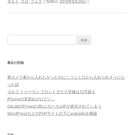
ダルト
,
エロ
,
フェス
| 投稿日:
2016年8月20日
|
検
索:
最近の投稿
胃カメラ鼻から入れたかったのにしつこく口から入れられそうにな
った話
ゴルフ トゥーラン フロントガラス交換は12万超え
iPhoneの音割れがひどい…
GitLabのProject URLにローカルIPが表示されてしまう
WordPressなどのPHPサイトの下にpukiwikiを構築
広告