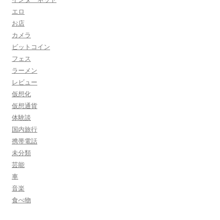
エロ
お店
カメラ
ビットコイン
フェス
ラーメン
レビュー
仮想化
仮想通貨
体験談
国内旅行
携帯電話
未分類
芸能
車
音楽
食べ物