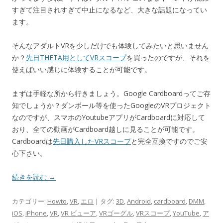
すぎて注目されすぎて中止になるなど、大きな話題になってい
ます。
そんなアダルトVRを少しだけでも体験してみたいと思いません
か？
先日THETA用としてVRスコープ
を買ったのですが、それを
使えばいい感じに体験することが可能です。
まずは手軽な所から行きましょう。Google Cardboardってご存
知でしょうか？ダンボール等を使ったGoogleのVRプロジェクト
なのですが、スマホのYoutubeアプリがCardboardに対応して
おり、全ての動画がCardboard越しに見ることが可能です。
Cardboardは
先日購入したVRスコープ
と完全互換ですのでご安
心下さい。
続きを読む
→
カテゴリー:
Howto
,
VR
,
エロ
| タグ:
3D
,
Android
,
cardboard
,
DMM
,
iOS
,
iPhone
,
VR
,
VR ビューア
,
VRゴーグル
,
VRスコープ
,
YouTube
,
ア