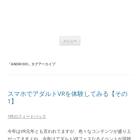
コ
メニュー
ン
テ
ン
ツ
へ
「
ANDROID
」タグアーカイブ
ス
キ
ッ
プ
スマホでアダルトVRを体験してみる【その
1】
1件のフィードバック
今年はVR元年とも言われてますが、色々なコンテンツが盛り上
がってますよね。今年はアダルトVRフェスなるイベントが混雑