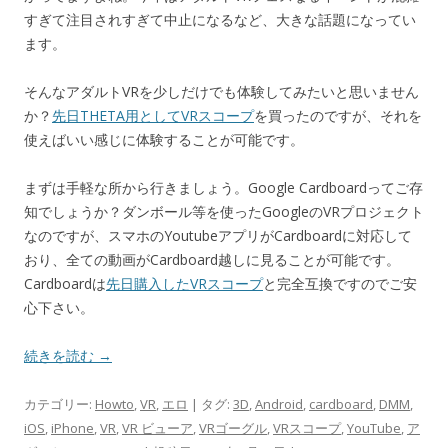
すぎて注目されすぎて中止になるなど、大きな話題になってい
ます。
そんなアダルトVRを少しだけでも体験してみたいと思いません
か？
先日THETA用としてVRスコープ
を買ったのですが、それを
使えばいい感じに体験することが可能です。
まずは手軽な所から行きましょう。Google Cardboardってご存
知でしょうか？ダンボール等を使ったGoogleのVRプロジェクト
なのですが、スマホのYoutubeアプリがCardboardに対応して
おり、全ての動画がCardboard越しに見ることが可能です。
Cardboardは
先日購入したVRスコープ
と完全互換ですのでご安
心下さい。
続きを読む
→
カテゴリー:
Howto
,
VR
,
エロ
| タグ:
3D
,
Android
,
cardboard
,
DMM
,
iOS
,
iPhone
,
VR
,
VR ビューア
,
VRゴーグル
,
VRスコープ
,
YouTube
,
ア