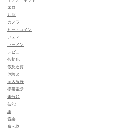
エロ
お店
カメラ
ビットコイン
フェス
ラーメン
レビュー
仮想化
仮想通貨
体験談
国内旅行
携帯電話
未分類
芸能
車
音楽
食べ物