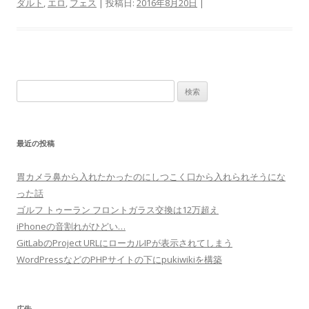
ダルト
,
エロ
,
フェス
| 投稿日:
2016年8月20日
|
検
索:
最近の投稿
胃カメラ鼻から入れたかったのにしつこく口から入れられそうにな
った話
ゴルフ トゥーラン フロントガラス交換は12万超え
iPhoneの音割れがひどい…
GitLabのProject URLにローカルIPが表示されてしまう
WordPressなどのPHPサイトの下にpukiwikiを構築
広告