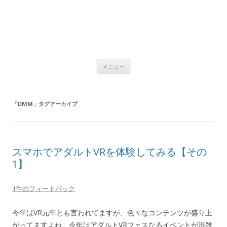
コ
メニュー
ン
テ
ン
ツ
へ
「
DMM
」タグアーカイブ
ス
キ
ッ
プ
スマホでアダルトVRを体験してみる【その
1】
1件のフィードバック
今年はVR元年とも言われてますが、色々なコンテンツが盛り上
がってますよね。今年はアダルトVRフェスなるイベントが混雑