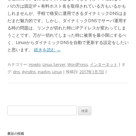
バの方は固定IP＋有料ホスト名を取得されている方もいるかも
しれませんが、手軽で格安に運用できるダイナミックDNSはま
だまだ魅力的です。しかし、ダイナミックDNSでサーバ運用す
る時の問題は、リンクが切れた時にIPアドレスが変わってしま
うことです。万が一切れてしまった時に被害を最小限にするべ
く、LinuxからダイナミックDNSを自動で更新する設定をしたい
と思います。
続きを読む
→
カテゴリー:
Howto
,
Linux Server
,
WordPress
,
インターネット
| タ
グ:
dns
,
dyndns
,
inadyn
,
Linux
| 投稿日:
2017年1月7日
|
検
索:
最近の投稿