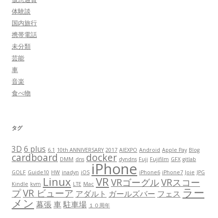
体験談
国内旅行
携帯電話
未分類
芸能
車
音楽
食べ物
タグ
3D
6 plus
6.1
10th ANNIVERSARY
2017
AIEXPO
Android
Apple Pay
Blog
cardboard
docker
DMM
dns
dyndns
Fuji
Fujifilm
GFX
gitlab
iPhone
GOLF
Guide10
HW
inadyn
iOS
iPhone6
iPhone7
Joie
JPG
Linux
VR
VRゴーグル
VRスコー
Kindle
kvm
LTE
Mac
ラー
プ
VR ビューア
アダルト
ガールズバー
フェス
メン
幕張
車
駐車場
１０周年