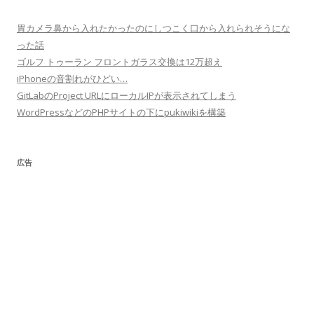
胃カメラ鼻から入れたかったのにしつこく口から入れられそうにな
った話
ゴルフ トゥーラン フロントガラス交換は12万超え
iPhoneの音割れがひどい…
GitLabのProject URLにローカルIPが表示されてしまう
WordPressなどのPHPサイトの下にpukiwikiを構築
広告