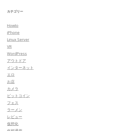
カテゴリー
Howto
iPhone
Linux Server
VR
WordPress
アウトドア
インターネット
エロ
お店
カメラ
ビットコイン
フェス
ラーメン
レビュー
仮想化
仮想通貨