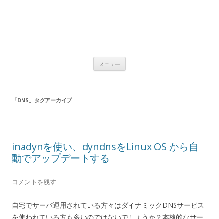
コ
メニュー
ン
テ
ン
ツ
へ
「
DNS
」タグアーカイブ
ス
キ
ッ
プ
inadynを使い、dyndnsをLinux OS から自
動でアップデートする
コメントを残す
自宅でサーバ運用されている方々はダイナミックDNSサービス
を使われている方も多いのではないでしょうか？本格的なサー