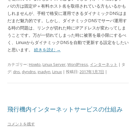
バの方は固定IP＋有料ホスト名を取得されている方もいるかも
しれませんが、手軽で格安に運用できるダイナミックDNSはま
だまだ魅力的です。しかし、ダイナミックDNSでサーバ運用す
る時の問題は、リンクが切れた時にIPアドレスが変わってしま
うことです。万が一切れてしまった時に被害を最小限にするべ
く、LinuxからダイナミックDNSを自動で更新する設定をしたい
と思います。
続きを読む
→
カテゴリー:
Howto
,
Linux Server
,
WordPress
,
インターネット
| タ
グ:
dns
,
dyndns
,
inadyn
,
Linux
| 投稿日:
2017年1月7日
|
飛行機内インターネットサービスの仕組み
コメントを残す