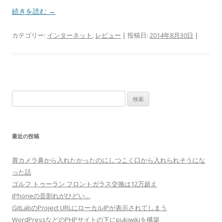
続きを読む
→
カテゴリー:
インターネット
,
レビュー
| 投稿日:
2014年8月30日
|
検
索:
最近の投稿
胃カメラ鼻から入れたかったのにしつこく口から入れられそうにな
った話
ゴルフ トゥーラン フロントガラス交換は12万超え
iPhoneの音割れがひどい…
GitLabのProject URLにローカルIPが表示されてしまう
WordPressなどのPHPサイトの下にpukiwikiを構築