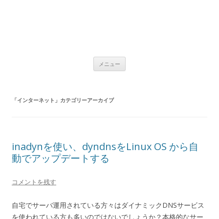
コ
メニュー
ン
テ
ン
ツ
へ
「
インターネット
」カテゴリーアーカイブ
ス
キ
ッ
プ
inadynを使い、dyndnsをLinux OS から自
動でアップデートする
コメントを残す
自宅でサーバ運用されている方々はダイナミックDNSサービス
を使われている方も多いのではないでしょうか？本格的なサー