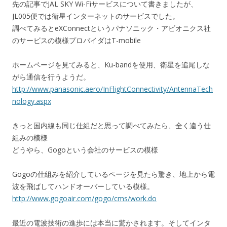
先の記事でJAL SKY Wi-Fiサービスについて書きましたが、
JL005便では衛星インターネットのサービスでした。
調べてみるとeXConnectというパナソニック・アビオニクス社
のサービスの模様プロバイダはT-mobile
ホームページを見てみると、Ku-bandを使用、衛星を追尾しな
がら通信を行うようだ。
http://www.panasonic.aero/InFlightConnectivity/AntennaTech
nology.aspx
きっと国内線も同じ仕組だと思って調べてみたら、全く違う仕
組みの模様
どうやら、Gogoという会社のサービスの模様
Gogoの仕組みを紹介しているページを見たら驚き、地上から電
波を飛ばしてハンドオーバーしている模様。
http://www.gogoair.com/gogo/cms/work.do
最近の電波技術の進歩には本当に驚かされます。そしてインタ