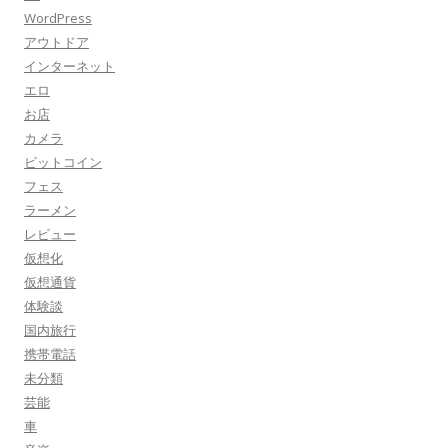
WordPress
アウトドア
インターネット
エロ
お店
カメラ
ビットコイン
フェス
ラーメン
レビュー
仮想化
仮想通貨
体験談
国内旅行
携帯電話
未分類
芸能
車