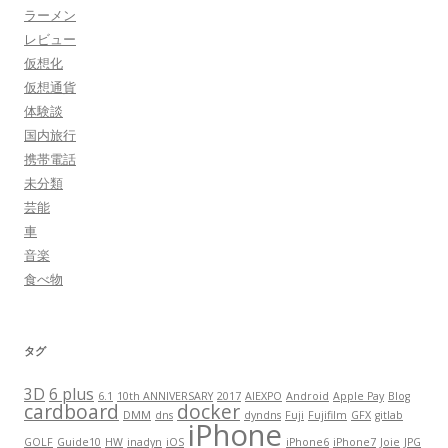
ラーメン
レビュー
仮想化
仮想通貨
体験談
国内旅行
携帯電話
未分類
芸能
車
音楽
食べ物
タグ
3D
6 plus
6.1
10th ANNIVERSARY
2017
AIEXPO
Android
Apple Pay
Blog
cardboard
docker
DMM
dns
dyndns
Fuji
Fujifilm
GFX
gitlab
iPhone
GOLF
Guide10
HW
inadyn
iOS
iPhone6
iPhone7
Joie
JPG