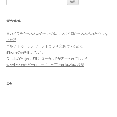
索:
最近の投稿
胃カメラ鼻から入れたかったのにしつこく口から入れられそうにな
った話
ゴルフ トゥーラン フロントガラス交換は12万超え
iPhoneの音割れがひどい…
GitLabのProject URLにローカルIPが表示されてしまう
WordPressなどのPHPサイトの下にpukiwikiを構築
広告