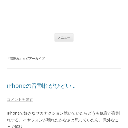
コ
メニュー
ン
テ
ン
ツ
へ
「
音割れ
」タグアーカイブ
ス
キ
ッ
プ
iPhoneの音割れがひどい…
コメントを残す
iPhoneで好きなサカナクション聴いていたらどうも低音が音割
れする。イヤフォンが壊れたかなぁと思っていたら、意外なこ
とで解決