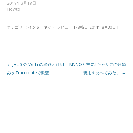
2019年3月18日
Howto
カテゴリー:
インターネット
,
レビュー
| 投稿日:
2014年8月30日
|
投
←
JAL SKY Wi-Fi の経路と仕組
MVNOと主要3キャリアの月額
稿
みをTracerouteで調査
費用を比べてみた。
→
ナ
ビ
ゲ
ー
シ
ョ
ン