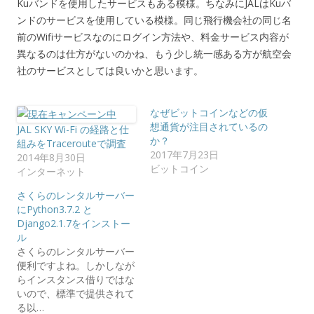
Kuバンドを使用したサービスもある模様。ちなみにJALはKuバ
ンドのサービスを使用している模様。同じ飛行機会社の同じ名
前のWifiサービスなのにログイン方法や、料金サービス内容が
異なるのは仕方がないのかね、もう少し統一感ある方が航空会
社のサービスとしては良いかと思います。
なぜビットコインなどの仮
想通貨が注目されているの
JAL SKY Wi-Fi の経路と仕
か？
組みをTracerouteで調査
2017年7月23日
2014年8月30日
ビットコイン
インターネット
さくらのレンタルサーバー
にPython3.7.2 と
Django2.1.7をインストー
ル
さくらのレンタルサーバー
便利ですよね。しかしなが
らインスタンス借りではな
いので、標準で提供されて
る以…