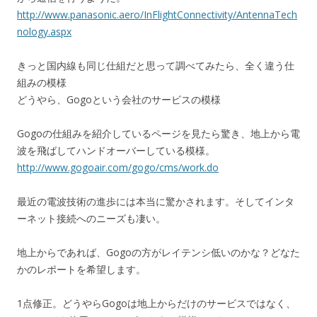
http://www.panasonic.aero/InFlightConnectivity/AntennaTech
nology.aspx
きっと国内線も同じ仕組だと思って調べてみたら、全く違う仕
組みの模様
どうやら、Gogoという会社のサービスの模様
Gogoの仕組みを紹介しているページを見たら驚き、地上から電
波を飛ばしてハンドオーバーしている模様。
http://www.gogoair.com/gogo/cms/work.do
最近の電波技術の進歩には本当に驚かされます。そしてインタ
ーネット接続へのニーズも凄い。
地上からであれば、Gogoの方がレイテンシ低いのかな？どなた
かのレポートを希望します。
1点修正。どうやらGogoは地上からだけのサービスではなく、