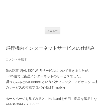
コ
メニュー
ン
テ
ン
ツ
へ
飛行機内インターネットサービスの仕組み
ス
キ
ッ
プ
コメントを残す
先の記事でJAL SKY Wi-Fiサービスについて書きましたが、
JL005便では衛星インターネットのサービスでした。
調べてみるとeXConnectというパナソニック・アビオニクス社
のサービスの模様プロバイダはT-mobile
ホームページを見てみると、Ku-bandを使用、衛星を追尾しな
がら通信を行うようだ。