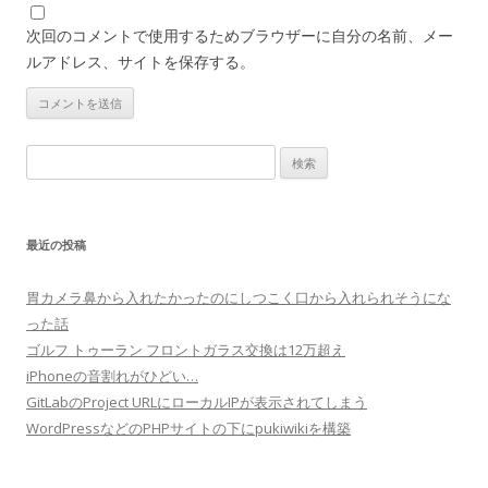
次回のコメントで使用するためブラウザーに自分の名前、メー
ルアドレス、サイトを保存する。
検
索:
最近の投稿
胃カメラ鼻から入れたかったのにしつこく口から入れられそうにな
った話
ゴルフ トゥーラン フロントガラス交換は12万超え
iPhoneの音割れがひどい…
GitLabのProject URLにローカルIPが表示されてしまう
WordPressなどのPHPサイトの下にpukiwikiを構築