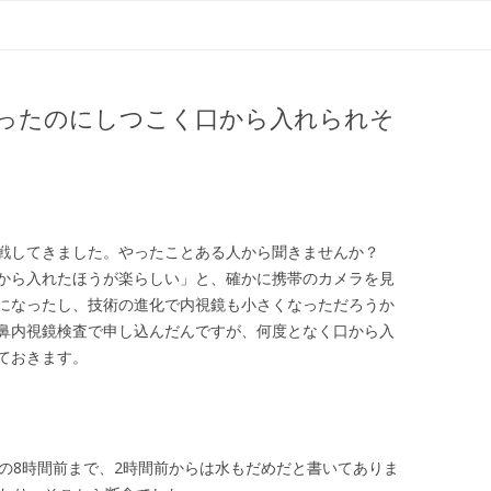
コ
ン
テ
ン
ツ
へ
ス
ったのにしつこく口から入れられそ
キ
ッ
プ
戦してきました。やったことある人から聞きませんか？
から入れたほうが楽らしい」と、確かに携帯のカメラを見
になったし、技術の進化で内視鏡も小さくなっただろうか
鼻内視鏡検査で申し込んだんですが、何度となく口から入
ておきます。
査の8時間前まで、2時間前からは水もだめだと書いてありま