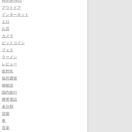
WordPress
アウトドア
インターネット
エロ
お店
カメラ
ビットコイン
フェス
ラーメン
レビュー
仮想化
仮想通貨
体験談
国内旅行
携帯電話
未分類
芸能
車
音楽