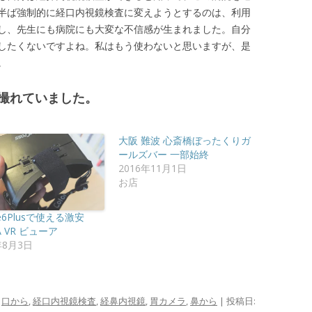
半ば強制的に経口内視鏡検査に変えようとするのは、利用
し、先生にも病院にも大変な不信感が生まれました。自分
したくないですよね。私はもう使わないと思いますが、是
。
撮れていました。
大阪 難波 心斎橋ぼったくりガ
ールズバー 一部始終
2016年11月1日
お店
ne6Plusで使える激安
A VR ビューア
年8月3日
o
,
口から
,
経口内視鏡検査
,
経鼻内視鏡
,
胃カメラ
,
鼻から
| 投稿日: