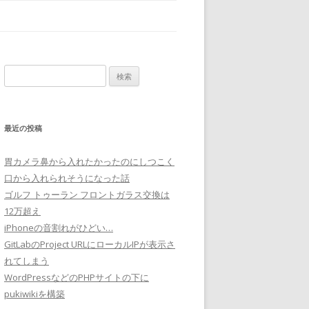
検
索:
最近の投稿
胃カメラ鼻から入れたかったのにしつこく
口から入れられそうになった話
ゴルフ トゥーラン フロントガラス交換は
12万超え
iPhoneの音割れがひどい…
GitLabのProject URLにローカルIPが表示さ
れてしまう
WordPressなどのPHPサイトの下に
pukiwikiを構築