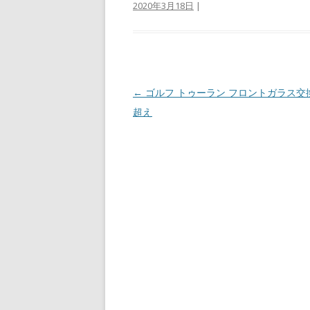
2020年3月18日
|
投
←
ゴルフ トゥーラン フロントガラス交
稿
超え
ナ
ビ
ゲ
ー
シ
ョ
ン