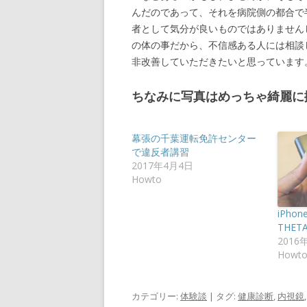
んだのであって、それを病院側の都合で
者として気分が良いものではありません
の体の事だから、不信感ある人には相談
非改善していただきたいと思っています
ちなみに写真はめっちゃ綺麗に
幕張の千葉運転免許センター
で違反者講習
2017年4月4日
Howto
iPho
THET
2016
Howt
カテゴリー:
体験談
| タグ:
健康診断
,
内視鏡