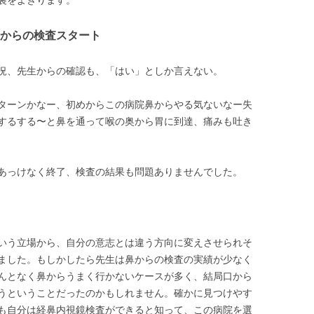
からの検査スタート
況、先生からの確認も、「はい」としか言えない。
ターンかなー、初めからこの病院鼻からやる気ないなー失
するする〜と鼻を通って喉の奥から胃に到達、痛みも吐き
あっけなく終了、検査の結果も問題ありませんでした。
いう立場から、自分の意志とは違う方向に変えさせられそ
ました。もしかしたら先生は鼻からの検査の実績が少なく
んとなく鼻からうまく行かないケースが多く、結局口から
うということだったのかもしれません。確かに見つけやす
も自分は経鼻内視鏡検査ができると知って、この病院を選