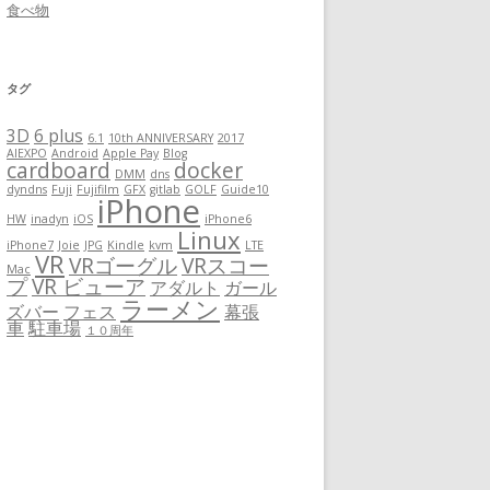
食べ物
タグ
3D
6 plus
6.1
10th ANNIVERSARY
2017
AIEXPO
Android
Apple Pay
Blog
cardboard
docker
DMM
dns
dyndns
Fuji
Fujifilm
GFX
gitlab
GOLF
Guide10
iPhone
HW
inadyn
iOS
iPhone6
Linux
iPhone7
Joie
JPG
Kindle
kvm
LTE
VR
VRゴーグル
VRスコー
Mac
プ
VR ビューア
アダルト
ガール
ラーメン
ズバー
フェス
幕張
車
駐車場
１０周年