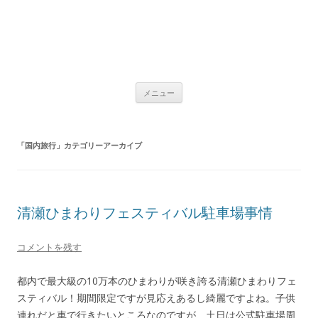
コ
メニュー
ン
テ
ン
ツ
へ
「
国内旅行
」カテゴリーアーカイブ
ス
キ
ッ
プ
清瀬ひまわりフェスティバル駐車場事情
コメントを残す
都内で最大級の10万本のひまわりが咲き誇る清瀬ひまわりフェ
スティバル！期間限定ですが見応えあるし綺麗ですよね。子供
連れだと車で行きたいところなのですが、土日は公式駐車場周