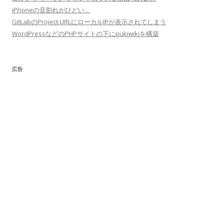
iPhoneの音割れがひどい…
GitLabのProject URLにローカルIPが表示されてしまう
WordPressなどのPHPサイトの下にpukiwikiを構築
広告