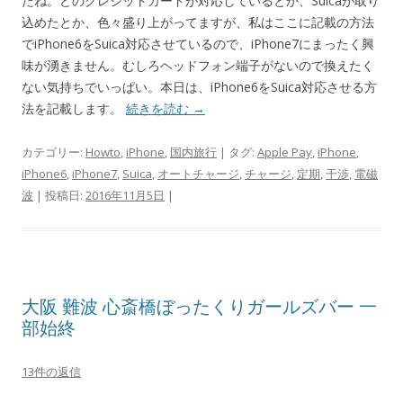
たね。どのクレジットカードが対応しているとか、Suicaが取り
込めたとか、色々盛り上がってますが、私はここに記載の方法
でiPhone6をSuica対応させているので、iPhone7にまったく興
味が湧きません。むしろヘッドフォン端子がないので換えたく
ない気持ちでいっぱい。本日は、iPhone6をSuica対応させる方
法を記載します。
続きを読む
→
カテゴリー:
Howto
,
iPhone
,
国内旅行
| タグ:
Apple Pay
,
iPhone
,
iPhone6
,
iPhone7
,
Suica
,
オートチャージ
,
チャージ
,
定期
,
干渉
,
電磁
波
| 投稿日:
2016年11月5日
|
大阪 難波 心斎橋ぼったくりガールズバー 一
部始終
13件の返信