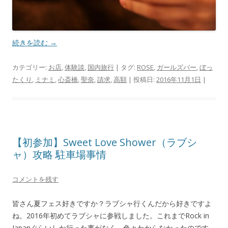
続きを読む
→
カテゴリー:
お店
,
体験談
,
国内旅行
| タグ:
ROSE
,
ガールズバー
,
ぼっ
たくり
,
ミナミ
,
心斎橋
,
聖奈
,
請求
,
高額
| 投稿日:
2016年11月1日
|
【初参加】Sweet Love Shower（ラブシ
ャ）攻略 駐車場事情
コメントを残す
皆さん夏フェス好きですか？ラブシャ行くんだから好きですよ
ね。2016年初めてラブシャに参戦しました。これまでRock in
Japanぐらいしか行った事がなく、色々わからなかったのです