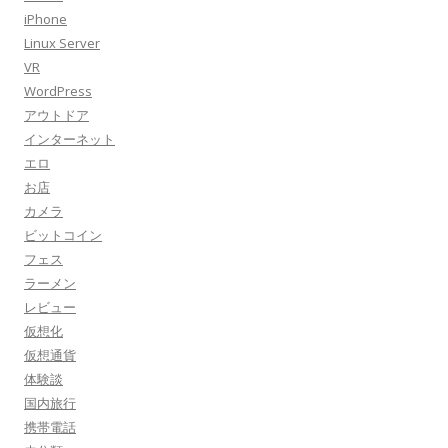
iPhone
Linux Server
VR
WordPress
アウトドア
インターネット
エロ
お店
カメラ
ビットコイン
フェス
ラーメン
レビュー
仮想化
仮想通貨
体験談
国内旅行
携帯電話