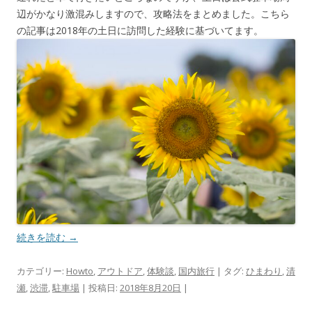
辺がかなり激混みしますので、攻略法をまとめました。こちら
の記事は2018年の土日に訪問した経験に基づいてます。
続きを読む
→
カテゴリー:
Howto
,
アウトドア
,
体験談
,
国内旅行
| タグ:
ひまわり
,
清
瀬
,
渋滞
,
駐車場
| 投稿日:
2018年8月20日
|