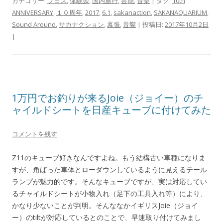
カテゴリー:
フェス
,
体験談
,
国内旅行
,
芸能
,
音楽
| タグ:
10th
ANNIVERSARY
,
１０周年
,
2017
,
6.1
,
sakanaction
,
SAKANAQUARIUM
,
Sound Around
,
サカナクション
,
幕張
,
音響
| 投稿日:
2017年10月2日
|
1万円でお釣りが来るJoie（ジョイー）のチ
ャイルドシートを日産キューブに付けてみた
コメントを残す
Z11のキューブ好きなんですよね。もう結構古い車種になりま
すが、角ばった車体とローダウンしているように見えるテール
ランプが魅力的です。そんなキューブですが、実は対応してい
るチャイルドシートが小物入れ（足下の工具入れ等）により、
かなり少ないことが判明。そんななかイギリスJoie（ジョイ
ー）のtiltが対応しているとのことで、早速取り付けてみまし