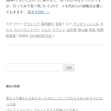
が、行ってみて色々気づいたので、メモ代わりの攻略法を書い
ておきます。
続きを読む
→
カテゴリー:
アウトドア
,
国内旅行
,
音楽
| タグ:
アンオフィシャル
,
き
らら
,
スペースシャワー
,
フェス
,
ラブシャ
,
山中湖
,
持ち物
,
民宿
,
民間
,
駐車場
| 投稿日:
2016年9月15日
|
検
索:
最近の投稿
胃カメラ鼻から入れたかったのにしつこく口から入れられそうにな
った話
ゴルフ トゥーラン フロントガラス交換は12万超え