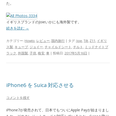
た。
イギリスブランドのJoieいかにも海外製です。
続きを読む
→
カテゴリー:
Howto
,
レビュー
,
国内旅行
| タグ:
Joie
,
Tilt
,
Z11
,
イギリ
ス製
,
キューブ
,
ジョイー
,
チャイルドシート
,
チルト
,
ミッドナイトブ
ラック
,
外国製
,
子供
,
格安
,
車
| 投稿日:
2017年5月16日
|
iPhone6 を Suica 対応させる
コメントを残す
iPhone7が発売されて、日本でもついにApple Payが始まりまし