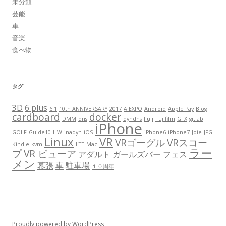
未分類
芸能
車
音楽
食べ物
タグ
3D
6 plus
6.1
10th ANNIVERSARY
2017
AIEXPO
Android
Apple Pay
Blog
cardboard
docker
DMM
dns
dyndns
Fuji
Fujifilm
GFX
gitlab
iPhone
GOLF
Guide10
HW
inadyn
iOS
iPhone6
iPhone7
Joie
JPG
Linux
VR
VRゴーグル
VRスコー
Kindle
kvm
LTE
Mac
ラー
プ
VR ビューア
アダルト
ガールズバー
フェス
メン
幕張
車
駐車場
１０周年
Proudly powered by WordPress