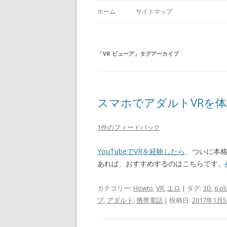
ホーム
サイトマップ
「
VR ビューア
」タグアーカイブ
スマホでアダルトVRを
1件のフィードバック
YouTubeでVRを経験したら
、ついに本格
あれば、おすすめするのはこちらです。
カテゴリー:
Howto
,
VR
,
エロ
| タグ:
3D
,
6 pl
プ
,
アダルト
,
携帯電話
| 投稿日:
2017年1月