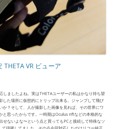
安 THETA VR ビューア
ーに対応しましたよね。実はTHETAユーザーの私はかなり待ち望
影した場所に仮想的にトリップ出来る。ジャンプして飛び
いか？そして、人が撮影した画像を見れば、その世界にワ
思ったからです。一時期はOculus riftなどの本格的な
も出せないよな〜という点と買ってもPCと接続して特殊なソ
して躊躇してました。その点今回対応したのはリコー純正