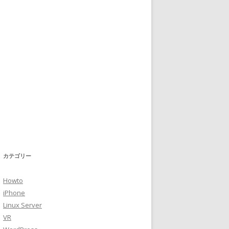
カテゴリー
Howto
iPhone
Linux Server
VR