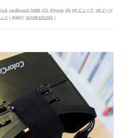
roid
,
cardboard
,
DMM
,
iOS
,
iPhone
,
VR
,
VR ビューア
,
VRゴーグ
ェス
| 投稿日:
2016年8月20日
|