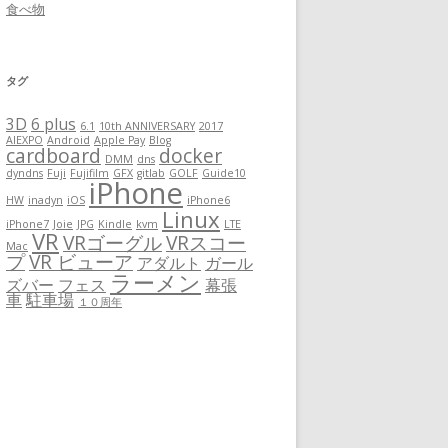
食べ物
タグ
3D
6 plus
6.1
10th ANNIVERSARY
2017
AIEXPO
Android
Apple Pay
Blog
cardboard
docker
DMM
dns
dyndns
Fuji
Fujifilm
GFX
gitlab
GOLF
Guide10
iPhone
HW
inadyn
iOS
iPhone6
Linux
iPhone7
Joie
JPG
Kindle
kvm
LTE
VR
VRゴーグル
VRスコー
Mac
プ
VR ビューア
アダルト
ガール
ラーメン
ズバー
フェス
幕張
車
駐車場
１０周年