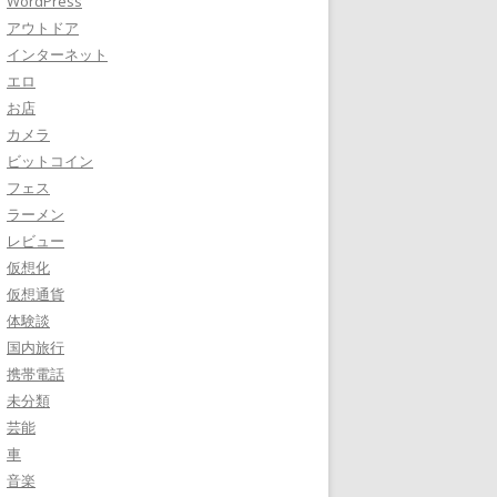
WordPress
アウトドア
インターネット
エロ
お店
カメラ
ビットコイン
フェス
ラーメン
レビュー
仮想化
仮想通貨
体験談
国内旅行
携帯電話
未分類
芸能
車
音楽