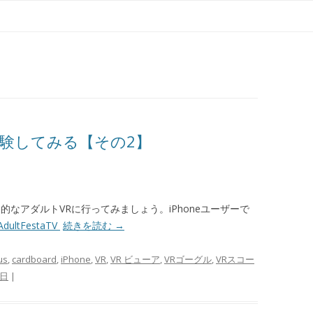
コ
ン
テ
ン
ツ
へ
ス
キ
ッ
プ
体験してみる【その2】
的なアダルトVRに行ってみましょう。iPhoneユーザーで
AdultFestaTV
続きを読む
→
us
,
cardboard
,
iPhone
,
VR
,
VR ビューア
,
VRゴーグル
,
VRスコー
5日
|