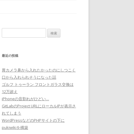
検
索:
最近の投稿
胃カメラ鼻から入れたかったのにしつこく
口から入れられそうになった話
ゴルフ トゥーラン フロントガラス交換は
12万超え
iPhoneの音割れがひどい…
GitLabのProject URLにローカルIPが表示さ
れてしまう
WordPressなどのPHPサイトの下に
pukiwikiを構築