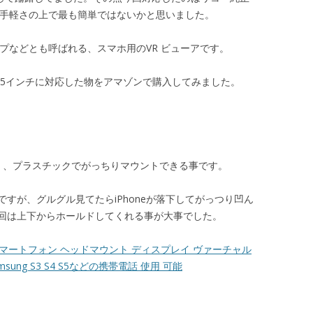
のは手軽さの上で最も簡単ではないかと思いました。
プなどとも呼ばれる、スマホ用のVR ビューアです。
ので、5.5インチに対応した物をアマゾンで購入してみました。
。
く、プラスチックでがっちりマウントできる事です。
すが、グルグル見てたらiPhoneが落下してがっつり凹ん
回は上下からホールドしてくれる事が大事でした。
 スマートフォン ヘッドマウント ディスプレイ ヴァーチャル
 samsung S3 S4 S5などの携帯電話 使用 可能