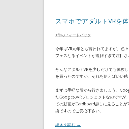
スマホでアダルトVRを
1件のフィードバック
今年はVR元年とも言われてますが、色
フェスなるイベントが混雑すぎて注目さ
そんなアダルトVRを少しだけでも体験
を買ったのですが、それを使えばいい感
まずは手軽な所から行きましょう。Googl
たGoogleのVRプロジェクトなのですが、
ての動画がCardboard越しに見ることが可
換ですのでご安心下さい。
続きを読む
→